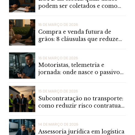
podem ser coletados e como
reduzir risco jurídico
16 DE MARÇO DE 2026
Compra e venda futura de
grãos: 8 cláusulas que reduzem
litígios em oscilações de
mercado
16 DE MARÇO DE 2026
Motoristas, telemetria e
jornada: onde nasce o passivo
trabalhista nas transportadoras
15 DE MARÇO DE 2026
Subcontratação no transporte:
como reduzir risco contratual,
fiscal e operacional
14 DE MARÇO DE 2026
Assessoria jurídica em logística